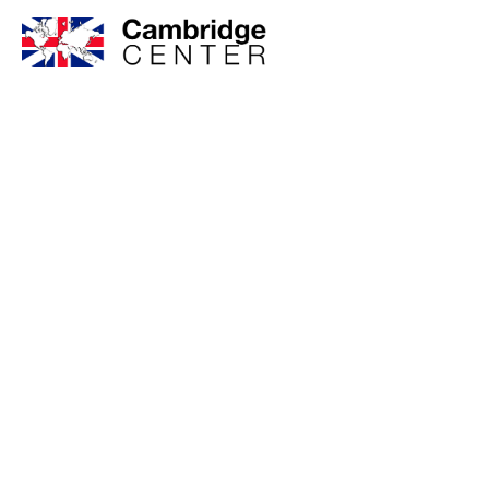
Cursos de inglés en
Cambridge Center: 
todas las edades y
necesidades!
En Cambridge Center, nos especializamos en ofrecer 
para todos los niveles y etapas de la vida, desde l
hasta los adultos. Nuestro objetivo es ayudar a cad
alcanzar su máximo potencial en el aprendizaje del i