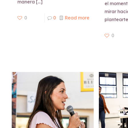
manera
[…]
el moment
mirar haci
0
0
Read more
planteart
0