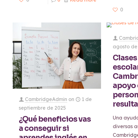
0
Cambri
agosto de
Clases
escola
Cambri
apoyo 
person
CambridgeAdmin
on
1 de
result
septiembre de 2025
Una ayuda
¿Qué beneficios vas
diversas a
a conseguir si
Cambridge
aprendes inglés en