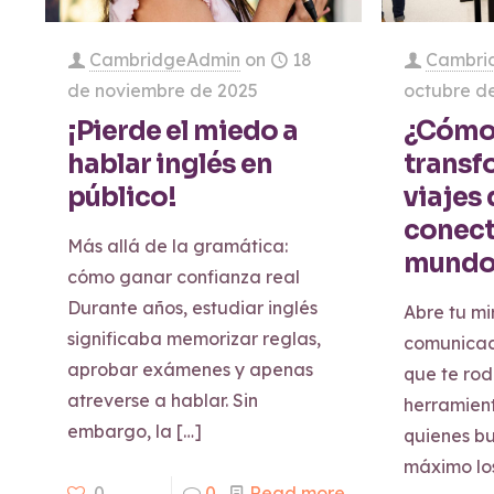
CambridgeAdmin
on
18
Cambri
de noviembre de 2025
octubre d
¡Pierde el miedo a
¿Cómo 
hablar inglés en
transf
público!
viajes 
conect
Más allá de la gramática:
mundo
cómo ganar confianza real
Durante años, estudiar inglés
Abre tu mi
significaba memorizar reglas,
comunicac
aprobar exámenes y apenas
que te rod
atreverse a hablar. Sin
herramien
embargo, la
[…]
quienes b
máximo lo
0
0
Read more