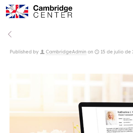
Published by
CambridgeAdmin
on
15 de julio de